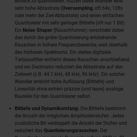
Bittiefe zu quantisieren, nutzen diese Wandler eine
sehr hohe Abtastrate (
Oversampling
, oft 64x, 128x
oder mehr der Ziel-Abtastrate) und einen einfachen
Quantisierer mit sehr geringer Bittiefe (oft nur 1 Bit).
Ein
Noise Shaper
(Rauschformer) verschiebt dabei
das durch die grobe Quantisierung entstehende
Rauschen in höhere Frequenzbereiche, weit oberhalb
des hörbaren Spektrums. Ein steiles digitales
Tiefpassfilter entfernt dieses Rauschen anschließend,
und ein Dezimator reduziert die Abtastrate auf den
Zielwert (z.B. 44.1 kHz, 48 kHz, 96 kHz). Ein solcher
Wandler erreicht hohe Auflösung (Bittiefe) und
Linearität ohne extrem präzise (und teure) analoge
Bauteile für den Quantisierer selbst.
Bittiefe und Dynamikumfang:
Die Bittiefe bestimmt
die Anzahl der möglichen Amplitudenstufen. Jedes
zusätzliche Bit verdoppelt die Anzahl der Stufen und
reduziert das
Quantisierungsrauschen
. Der