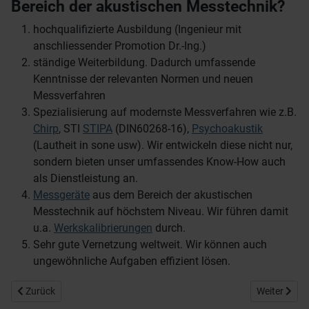
Bereich der akustischen Messtechnik?
hochqualifizierte Ausbildung (Ingenieur mit
anschliessender Promotion Dr.-Ing.)
ständige Weiterbildung. Dadurch umfassende
Kenntnisse der relevanten Normen und neuen
Messverfahren
Spezialisierung auf modernste Messverfahren wie z.B.
Chirp
, STI
STIPA
(DIN60268-16),
Psychoakustik
(Lautheit in sone usw). Wir entwickeln diese nicht nur,
sondern bieten unser umfassendes Know-How auch
als Dienstleistung an.
Messgeräte
aus dem Bereich der akustischen
Messtechnik auf höchstem Niveau. Wir führen damit
u.a.
Werkskalibrierungen
durch.
Sehr gute Vernetzung weltweit. Wir können auch
ungewöhnliche Aufgaben effizient lösen.
Vorheriger Beitrag: Was ist neu?
Nächster Be
Zurück
Weiter