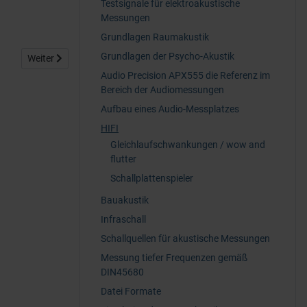
Testsignale für elektroakustische
Messungen
Grundlagen Raumakustik
Grundlagen der Psycho-Akustik
Nächster Beitrag: Aufbau eines Audio-Messplatzes
Weiter
Audio Precision APX555 die Referenz im
Bereich der Audiomessungen
Aufbau eines Audio-Messplatzes
HIFI
Gleichlaufschwankungen / wow and
flutter
Schallplattenspieler
Bauakustik
Infraschall
Schallquellen für akustische Messungen
Messung tiefer Frequenzen gemäß
DIN45680
Datei Formate