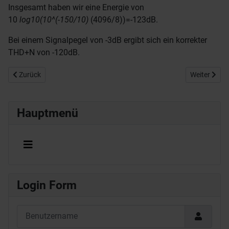
Insgesamt haben wir eine Energie von
10
log10(10^(-150/10)
(4096/8))=-123dB.
Bei einem Signalpegel von -3dB ergibt sich ein korrekter
THD+N von -120dB.
Vorheriger Beitrag: Digitale Abtastung - Abtastrate usw.
Nächster Be
Zurück
Weiter
Hauptmenü
Login Form
Benutzername