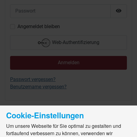
Passwort
Passwor
Angemeldet bleiben
Web-Authentifizierung
Anmelden
Passwort vergessen?
Benutzername vergessen?
Cookie-Einstellungen
Um unsere Webseite für Sie optimal zu gestalten und
fortlaufend verbessern zu können, verwenden wir