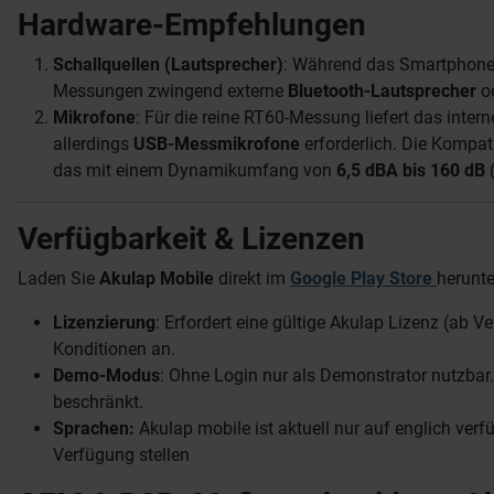
Hardware-Empfehlungen
Schallquellen (Lautsprecher)
: Während das Smartphone f
Messungen zwingend externe
Bluetooth-Lautsprecher
od
Mikrofone
: Für die reine RT60-Messung liefert das inte
allerdings
USB-Messmikrofone
erforderlich. Die Kompat
das mit einem Dynamikumfang von
6,5 dBA bis 160 dB
(
Verfügbarkeit & Lizenzen
Laden Sie
Akulap Mobile
direkt im
Google Play Store
herunte
Lizenzierung
: Erfordert eine gültige Akulap Lizenz (ab V
Konditionen an.
Demo-Modus
: Ohne Login nur als Demonstrator nutzbar.
beschränkt.
Sprachen:
Akulap mobile ist aktuell nur auf englich verf
Verfügung stellen