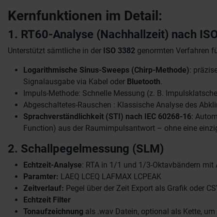
Kernfunktionen im Detail:
1. RT60-Analyse (Nachhallzeit) nach IS
Unterstützt sämtliche in der
ISO 3382
genormten Verfahren für
Logarithmische Sinus-Sweeps (Chirp-Methode)
: präzis
Signalausgabe via Kabel oder
Bluetooth
.
Impuls-Methode: Schnelle Messung (z. B. Impulsklatsche 
Abgeschaltetes-Rauschen : Klassische Analyse des Abkli
Sprachverständlichkeit (STI) nach IEC 60268-16
: Autom
Function) aus der Raumimpulsantwort – ohne eine einzi
2. Schallpegelmessung (SLM)
Echtzeit-Analyse
: RTA in 1/1 und 1/3-Oktavbändern mit
Paramter:
LAEQ LCEQ LAFMAX LCPEAK
Zeitverlauf:
Pegel über der Zeit Export als Grafik oder 
Echtzeit Filter
Tonaufzeichnung
als .wav Datein, optional als Kette, 