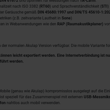
/DIN 61672
und optimiert für Messungen nach
TA-Lärm
.
llzeit nach ISO 3382 (
RT60
) und Sprachverständlichkeit (
STI
)
enter Geräusche gemäß
DIN 45680:1997 und DIN/TS 45610-1:20
triken (z.B. zeitvariante Lautheit in
Sone
)
aten in Webanwendungen wie den
RAP (Raumakustikplaner)
vo
der normalen Akulap Version verfügbar. Die mobile Variante folg
nnen leicht exportiert werden. Eine Internetverbindung ist nu
eführt werden.
bile (genau wie Akulap) kompromisslos ausgelegt auf die Ein
e ist speziell für das Zusammenspiel mit externen
USB-Messmikr
fon
nahtlos auch mobil verwenden.