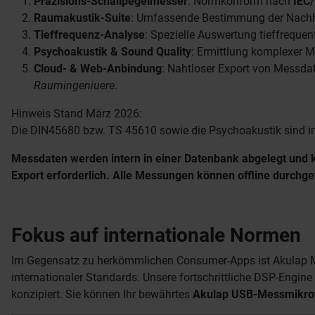
Präzisions-Schallpegelmesser
: Normkonform nach
IEC
Raumakustik-Suite
: Umfassende Bestimmung der Nachha
Tieffrequenz-Analyse
: Spezielle Auswertung tieffrequ
Psychoakustik & Sound Quality
: Ermittlung komplexer Me
Cloud- & Web-Anbindung
: Nahtloser Export von Messd
Raumingeniuere
.
Hinweis Stand März 2026:
Die DIN45680 bzw. TS 45610 sowie die Psychoakustik sind in 
Messdaten werden intern in einer Datenbank abgelegt und kö
Export erforderlich. Alle Messungen können offline durchg
Fokus auf internationale Normen
Im Gegensatz zu herkömmlichen Consumer-Apps ist Akulap Mo
internationaler Standards. Unsere fortschrittliche DSP-Engin
konzipiert. Sie können Ihr bewährtes
Akulap USB-Messmikro