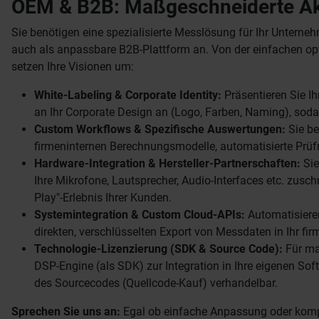
OEM & B2B: Maßgeschneiderte Aku
Sie benötigen eine spezialisierte Messlösung für Ihr Unterne
auch als anpassbare B2B-Plattform an. Von der einfachen opt
setzen Ihre Visionen um:
White-Labeling & Corporate Identity:
Präsentieren Sie I
an Ihr Corporate Design an (Logo, Farben, Naming), sodas
Custom Workflows & Spezifische Auswertungen:
Sie be
firmeninternen Berechnungsmodelle, automatisierte Prüfro
Hardware-Integration & Hersteller-Partnerschaften:
Sie
Ihre Mikrofone, Lautsprecher, Audio-Interfaces etc. zuschn
Play"-Erlebnis Ihrer Kunden.
Systemintegration & Custom Cloud-APIs:
Automatisieren
direkten, verschlüsselten Export von Messdaten in Ihr fi
Technologie-Lizenzierung (SDK & Source Code):
Für ma
DSP-Engine (als SDK) zur Integration in Ihre eigenen Soft
des Sourcecodes (Quellcode-Kauf) verhandelbar.
Sprechen Sie uns an:
Egal ob einfache Anpassung oder komple