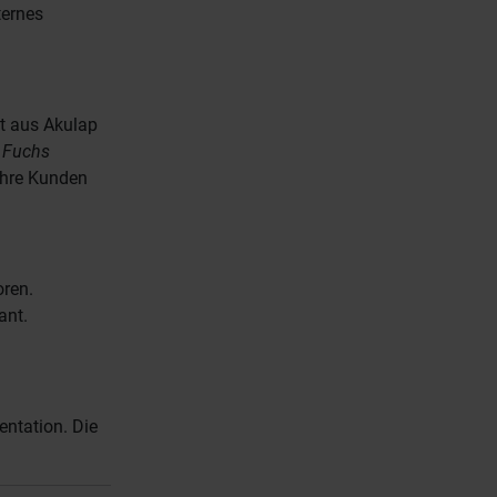
ternes
kt aus Akulap
a
Fuchs
 Ihre Kunden
oren.
ant.
ntation. Die