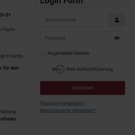
Login Form
26-01
.
Benutzername
n
Fuchs
Passwort
Passwor
Angemeldet bleiben
t in kürze.
r für den
Web-Authentifizierung
Anmelden
Passwort vergessen?
Benutzername vergessen?
haltung
ofonen