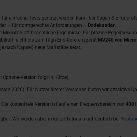
ür einfache Tests genutzt werden kann, benötigen Sie für profe
er – für normgerechte Anforderungen –
Dodekaeder
.
rne Mikrofon oft beachtliche Ergebnisse. Für präzise Pegelmessu
ibilität reicht bis zum High-End-Referenzgerät
MV240 von Microt
je nach Kapsel) neue Maßstäbe setzt.
r (Iphone-Version folgt in Kürze).
ersion 2026). Für Nutzer älterer Versionen bieten wir attraktive U
 Die kostenfreie Version ist auf einen Frequenzbereich von
400 
ügbar. Wir werden aber in kürze Tutorials auf deutsch bei
Youtub