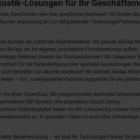
stik-Lösungen für Ihr Geschäftsm
hmen, Ihre Kunden oder Ihre spezifische Hardware? Wir bieten Ak
ischen Anpassung bis zur tiefgreifenden Technologie-Partnersc
hren Kunden ein nahtloses Markenerlebnis. Wir passen Akulap Mo
s die App als Ihr eigenes, proprietäres Firmenwerkzeug auftritt.
nötigen Metriken abseits der Standardnormen? Wir integrieren I
utinen für die Serienfertigung oder spezielle Auswertungen dire
 sind Hersteller von Akustik-Hardware? Wir können Akulap Mobil
eiden – incl. voreingestellter Kalibrierungsprofile für ein perfek
 Sie Ihren Datenfluss. Wir programmieren dedizierte Schnittstel
rmeninternes ERP-System, Ihre proprietäre Cloud-Lösung.
ximale Unabhängigkeit bieten wir die Lizenzierung unserer hoc
wareprodukte an. In speziellen Fällen ist auch eine vollständige
tte Neuentwicklung – wir sind Ihr Technologie-Partner für prof