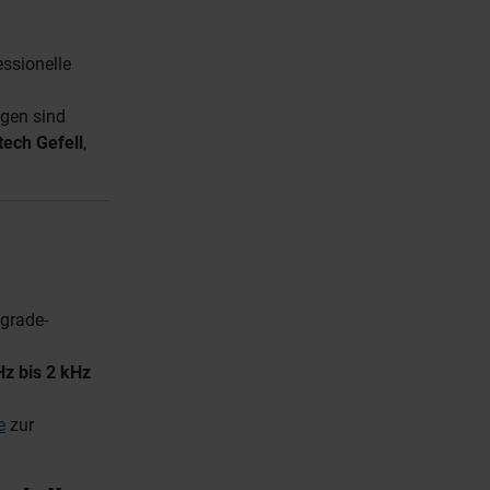
ssionelle
ngen sind
ech Gefell
,
pgrade-
Hz bis 2 kHz
e
zur