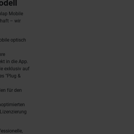
odell
ulap Mobile
haft – wir
bile optisch
hre
kt in die App.
e exklusiv auf
tes "Plug &
len für den
hoptimierten
 Lizenzierung
essionelle,