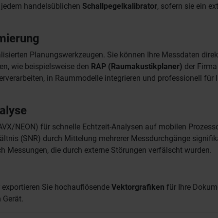
t jedem handelsüblichen
Schallpegelkalibrator
, sofern sie ein ex
mierung
zialisierten Planungswerkzeugen. Sie können Ihre Messdaten dire
en, wie beispielsweise den
RAP (Raumakustikplaner)
der Firm
erverarbeiten, in Raummodelle integrieren und professionell für
alyse
AVX/NEON) für schnelle Echtzeit-Analysen auf mobilen Prozess
ältnis (SNR) durch Mittelung mehrerer Messdurchgänge signifik
tisch Messungen, die durch externe Störungen verfälscht wurden.
 exportieren Sie hochauflösende
Vektorgrafiken
für Ihre Dokume
 Gerät.